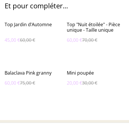
Et pour compléter...
%
%
Top Jardin d’Automne
Top "Nuit étoilée" - Pièce
unique - Taille unique
45,00 €
60,00 €
60,00 €
70,00 €
%
%
Balaclava Pink granny
Mini poupée
60,00 €
75,00 €
20,00 €
30,00 €