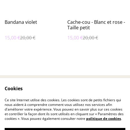
%
%
Bandana violet
Cache-cou - Blanc et rose -
Taille petit
15,00 €
20,00 €
15,00 €
20,00 €
Cookies
Contactez-nous
Conditions
Politique de
Politique de cookies
Ce site Internet utilise des cookies. Les cookies sont de petits fichiers qui
confidentialité
nous aident à comprendre comment vous utilisez nos services afin
d'améliorer votre expérience. Vous pouvez en savoir plus sur ces cookies
et contrôler la façon dont ils sont utilisés en cliquant sur « Paramètres des
cookies ». Vous pouvez également consulter notre
politique de cookies
.