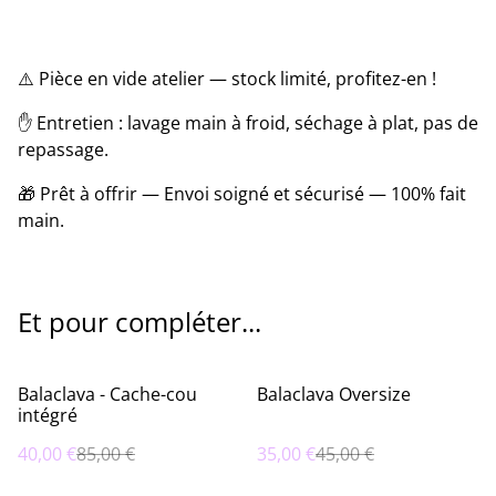
⚠️ Pièce en vide atelier — stock limité, profitez-en !
✋ Entretien : lavage main à froid, séchage à plat, pas de
repassage.
🎁 Prêt à offrir — Envoi soigné et sécurisé — 100% fait
main.
Et pour compléter...
%
%
Balaclava - Cache-cou
Balaclava Oversize
intégré
40,00 €
85,00 €
35,00 €
45,00 €