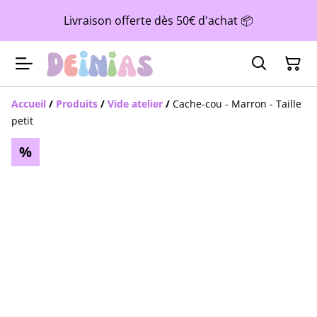
Livraison offerte dès 50€ d'achat 📦
Accueil
/
Produits
/
Vide atelier
/
Cache-cou - Marron - Taille
petit
%