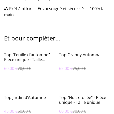
🎁 Prêt à offrir — Envoi soigné et sécurisé — 100% fait
main.
Et pour compléter...
%
%
Top "Feuille d'automne" -
Top Granny Automnal
Pièce unique - Taille
unique
60,00 €
70,00 €
65,00 €
75,00 €
%
%
Top Jardin d’Automne
Top "Nuit étoilée" - Pièce
unique - Taille unique
45,00 €
60,00 €
60,00 €
70,00 €