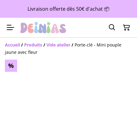
Livraison offerte dès 50€ d'achat 📦
Accueil
/
Produits
/
Vide atelier
/
Porte-clé - Mini pouple
jaune avec fleur
%