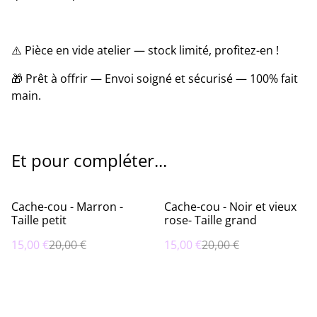
⚠️ Pièce en vide atelier — stock limité, profitez-en !
🎁 Prêt à offrir — Envoi soigné et sécurisé — 100% fait
main.
Et pour compléter...
%
%
Cache-cou - Marron -
Cache-cou - Noir et vieux
Taille petit
rose- Taille grand
15,00 €
20,00 €
15,00 €
20,00 €