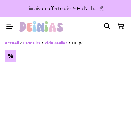
Livraison offerte dès 50€ d'achat 📦
Accueil
/
Produits
/
Vide atelier
/
Tulipe
%