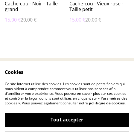
%
%
Cache-cou - Noir - Taille
Cache-cou - Vieux rose -
grand
Taille petit
15,00 €
20,00 €
15,00 €
20,00 €
Cookies
Contactez-nous
Conditions
Politique de
Politique de cookies
Ce site Internet utilise des cookies. Les cookies sont de petits fichiers qui
confidentialité
nous aident à comprendre comment vous utilisez nos services afin
d'améliorer votre expérience. Vous pouvez en savoir plus sur ces cookies
et contrôler la façon dont ils sont utilisés en cliquant sur « Paramètres des
cookies ». Vous pouvez également consulter notre
politique de cookies
.
Tout accepter
©
2026
Deinias