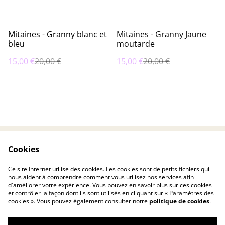
%
%
Mitaines - Granny blanc et
Mitaines - Granny Jaune
bleu
moutarde
15,00 €
20,00 €
15,00 €
20,00 €
Cookies
Contactez-nous
Conditions
Politique de
Politique de cookies
Ce site Internet utilise des cookies. Les cookies sont de petits fichiers qui
confidentialité
nous aident à comprendre comment vous utilisez nos services afin
d'améliorer votre expérience. Vous pouvez en savoir plus sur ces cookies
et contrôler la façon dont ils sont utilisés en cliquant sur « Paramètres des
cookies ». Vous pouvez également consulter notre
politique de cookies
.