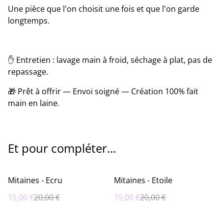
Une pièce que l'on choisit une fois et que l'on garde
longtemps.
✋ Entretien : lavage main à froid, séchage à plat, pas de
repassage.
🎁 Prêt à offrir — Envoi soigné — Création 100% fait
main en laine.
Et pour compléter...
%
%
Mitaines - Ecru
Mitaines - Etoile
15,00 €
20,00 €
15,00 €
20,00 €