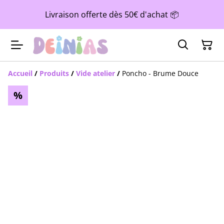
Livraison offerte dès 50€ d'achat 📦
Accueil
/
Produits
/
Vide atelier
/
Poncho - Brume Douce
%